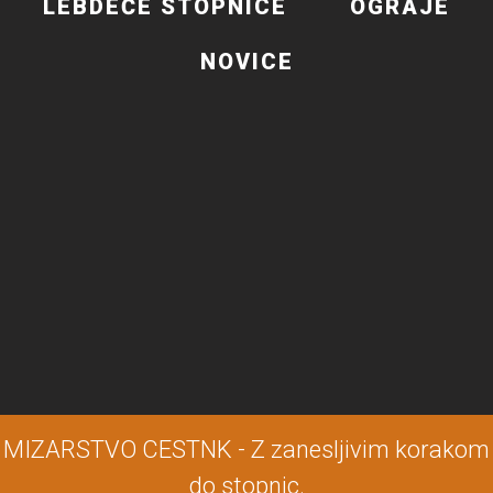
LEBDEČE STOPNICE
OGRAJE
NOVICE
MIZARSTVO CESTNK - Z zanesljivim korakom
do stopnic.